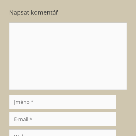
Napsat komentář
Komentář
Jméno
E-
mail
Web