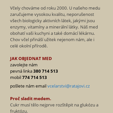
Včely chováme od roku 2000. U našeho medu
zaručujeme vysokou kvalitu, neporušenost
všech biologicky aktivních látek, jakými jsou
enzymy, vitamíny a minerální látky. Náš med
obohatí vaši kuchyni a také domácí lékárnu.
Chov včel přináší užitek nejenom nám, ale i
celé okolní přírodě.
JAK OBJEDNAT MED
zavolejte nám
pevná linka
380 714 513
mobil
774 714 513
pošlete nám email
vcelarstvi@ratajovi.cz
Proč sladit medem.
Cukr musí tělo nejprve rozštěpit na glukózu a
fruktózu.