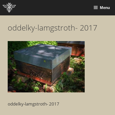
Přeskočit
Menu
na
obsah
oddelky-lamgstroth- 2017
oddelky-lamgstroth- 2017