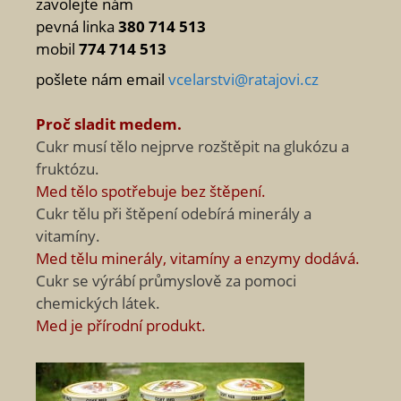
zavolejte nám
pevná linka
380 714 513
mobil
774 714 513
pošlete nám email
vcelarstvi@ratajovi.cz
Proč sladit medem.
Cukr musí tělo nejprve rozštěpit na glukózu a
fruktózu.
Med tělo spotřebuje bez štěpení.
Cukr tělu při štěpení odebírá minerály a
vitamíny.
Med tělu minerály, vitamíny a enzymy dodává.
Cukr se výrábí průmyslově za pomoci
chemických látek.
Med je přírodní produkt.