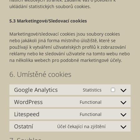
ukládání statistických souborů cookies.
5.3 Marketingové/Sledovací cookies
Marketingové/sledovací cookies jsou soubory cookies
nebo jakákoli jiná forma místního úložiště, které se
používají k vytváření uživatelských profilů k zobrazování
reklamy nebo ke sledování uživatele na tomto webu nebo
na několika webech pro podobné marketingové účely.
6. Umístěné cookies
Google Analytics
Statistics
Consent
to
WordPress
Functional
Consent
service
to
google-
Litespeed
Functional
Consent
service
analytics
to
wordpress
Ostatní
Účel čekající na zjištění
Consent
service
to
litespeed