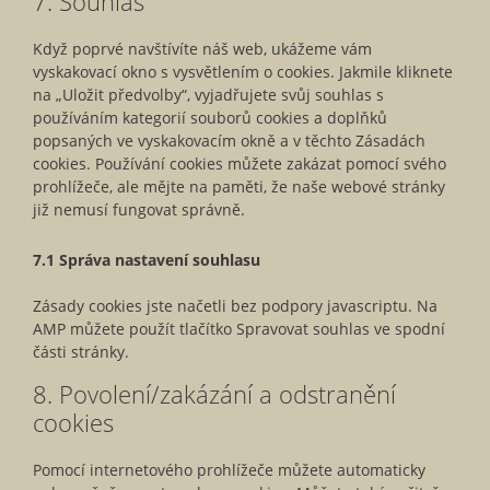
7. Souhlas
service
ostatní
Když poprvé navštívíte náš web, ukážeme vám
vyskakovací okno s vysvětlením o cookies. Jakmile kliknete
na „Uložit předvolby“, vyjadřujete svůj souhlas s
používáním kategorií souborů cookies a doplňků
popsaných ve vyskakovacím okně a v těchto Zásadách
cookies. Používání cookies můžete zakázat pomocí svého
prohlížeče, ale mějte na paměti, že naše webové stránky
již nemusí fungovat správně.
7.1 Správa nastavení souhlasu
Zásady cookies jste načetli bez podpory javascriptu. Na
AMP můžete použít tlačítko Spravovat souhlas ve spodní
části stránky.
8. Povolení/zakázání a odstranění
cookies
Pomocí internetového prohlížeče můžete automaticky