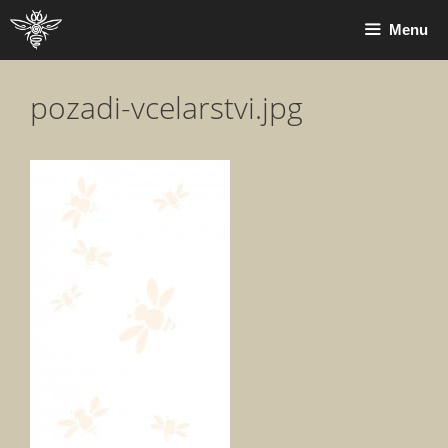
Přeskočit
Menu
na
obsah
pozadi-vcelarstvi.jpg