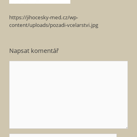
https://jihocesky-med.cz/wp-
content/uploads/pozadi-vcelarstvi.jpg
Napsat komentář
Komentář