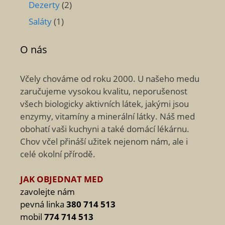
Dezerty
(2)
Saláty
(1)
O nás
Včely chováme od roku 2000. U našeho medu
zaručujeme vysokou kvalitu, neporušenost
všech biologicky aktivních látek, jakými jsou
enzymy, vitamíny a minerální látky. Náš med
obohatí vaši kuchyni a také domácí lékárnu.
Chov včel přináší užitek nejenom nám, ale i
celé okolní přírodě.
JAK OBJEDNAT MED
zavolejte nám
pevná linka
380 714 513
mobil
774 714 513