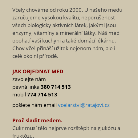
Včely chováme od roku 2000. U našeho medu
zaručujeme vysokou kvalitu, neporušenost
všech biologicky aktivních látek, jakými jsou
enzymy, vitamíny a minerální látky. Náš med
obohatí vaši kuchyni a také domácí lékárnu.
Chov včel přináší užitek nejenom nám, ale i
celé okolní přírodě.
JAK OBJEDNAT MED
zavolejte nám
pevná linka
380 714 513
mobil
774 714 513
pošlete nám email
vcelarstvi@ratajovi.cz
Proč sladit medem.
Cukr musí tělo nejprve rozštěpit na glukózu a
fruktózu.