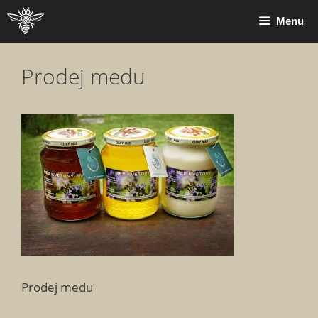
Přeskočit
Menu
na
obsah
Prodej medu
Prodej medu