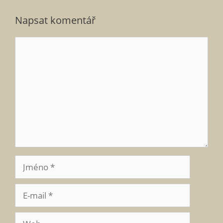
Napsat komentář
Komentář
Jméno
E-
mail
Web