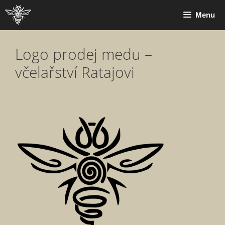
Přeskočit
Menu
na
obsah
Logo prodej medu –
včelařství Ratajovi