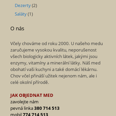
Dezerty
(2)
Saláty
(1)
O nás
Včely chováme od roku 2000. U našeho medu
zaručujeme vysokou kvalitu, neporušenost
všech biologicky aktivních látek, jakými jsou
enzymy, vitamíny a minerální látky. Náš med
obohatí vaši kuchyni a také domácí lékárnu.
Chov včel přináší užitek nejenom nám, ale i
celé okolní přírodě.
JAK OBJEDNAT MED
zavolejte nám
pevná linka
380 714 513
mobil
774 714 513