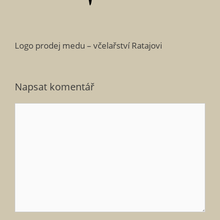
Logo prodej medu – včelařství Ratajovi
Napsat komentář
Komentář