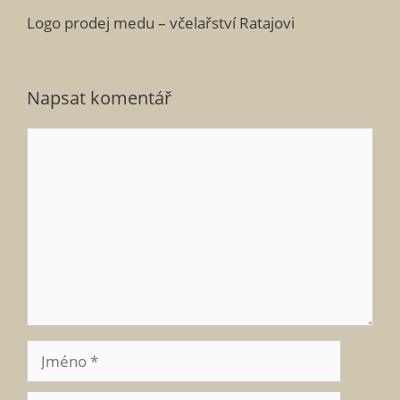
Logo prodej medu – včelařství Ratajovi
Napsat komentář
Komentář
Jméno