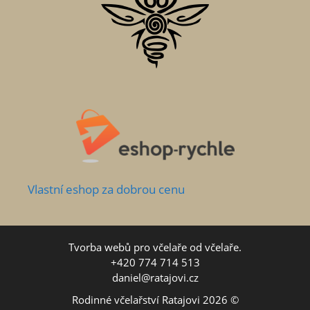
Vlastní
eshop za dobrou cenu
Tvorba webů pro včelaře od včelaře.
+420 774 714 513
daniel@ratajovi.cz
Rodinné včelařství Ratajovi 2026 ©