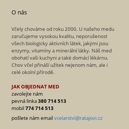
O nás
Včely chováme od roku 2000. U našeho medu
zaručujeme vysokou kvalitu, neporušenost
všech biologicky aktivních látek, jakými jsou
enzymy, vitamíny a minerální látky. Náš med
obohatí vaši kuchyni a také domácí lékárnu.
Chov včel přináší užitek nejenom nám, ale i
celé okolní přírodě.
JAK OBJEDNAT MED
zavolejte nám
pevná linka
380 714 513
mobil
774 714 513
pošlete nám email
vcelarstvi@ratajovi.cz