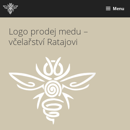
Přeskočit
Menu
na
obsah
Logo prodej medu –
včelařství Ratajovi