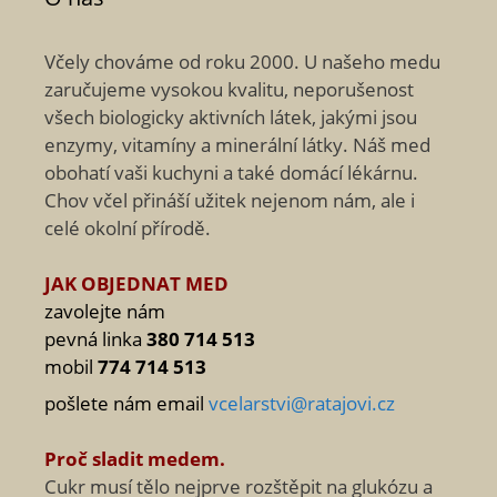
Včely chováme od roku 2000. U našeho medu
zaručujeme vysokou kvalitu, neporušenost
všech biologicky aktivních látek, jakými jsou
enzymy, vitamíny a minerální látky. Náš med
obohatí vaši kuchyni a také domácí lékárnu.
Chov včel přináší užitek nejenom nám, ale i
celé okolní přírodě.
JAK OBJEDNAT MED
zavolejte nám
pevná linka
380 714 513
mobil
774 714 513
pošlete nám email
vcelarstvi@ratajovi.cz
Proč sladit medem.
Cukr musí tělo nejprve rozštěpit na glukózu a