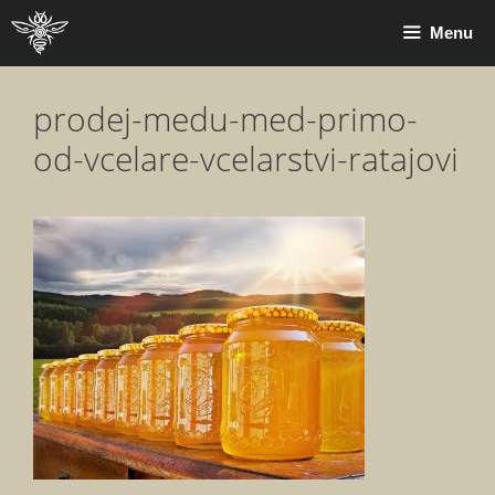
Přeskočit
Menu
na
obsah
prodej-medu-med-primo-
od-vcelare-vcelarstvi-ratajovi