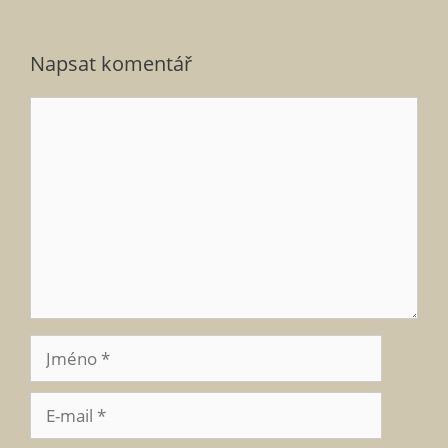
Napsat komentář
Komentář
Jméno
E-
mail