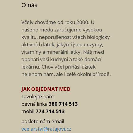
O nás
Včely chováme od roku 2000. U
našeho medu zaručujeme vysokou
kvalitu, neporušenost všech biologicky
aktivních látek, jakými jsou enzymy,
vitamíny a minerální látky. Náš med
obohatí vaši kuchyni a také domácí
lékárnu. Chov včel přináší užitek
nejenom nám, ale i celé okolní přírodě.
JAK OBJEDNAT MED
zavolejte nám
pevná linka
380 714 513
mobil
774 714 513
pošlete nám email
vcelarstvi@ratajovi.cz