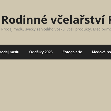
Rodinné včelařství 
Prodej medu, svíčky ze včelího vosku, včelí produkty. Med přím
rodej medu
Oddělky 2026
Fotogalerie
Medové re