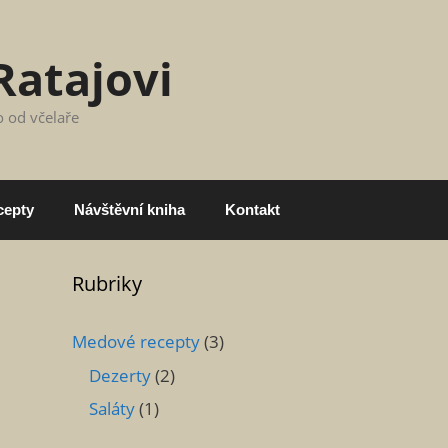
Ratajovi
o od včelaře
cepty
Návštěvní kniha
Kontakt
Rubriky
Medové recepty
(3)
Dezerty
(2)
Saláty
(1)