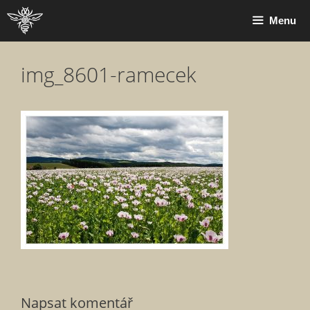
Přeskočit
Menu
na
obsah
img_8601-ramecek
Napsat komentář