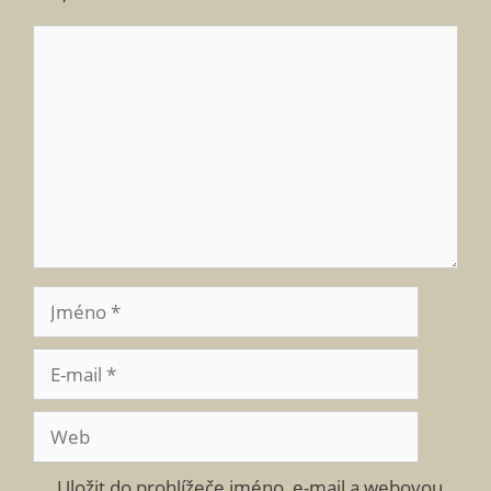
Komentář
Jméno
E-
mail
Web
Uložit do prohlížeče jméno, e-mail a webovou