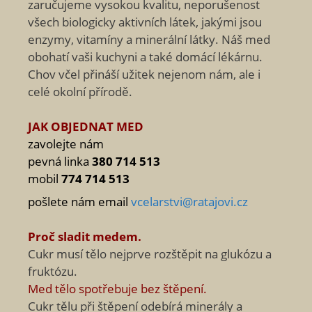
zaručujeme vysokou kvalitu, neporušenost
všech biologicky aktivních látek, jakými jsou
enzymy, vitamíny a minerální látky. Náš med
obohatí vaši kuchyni a také domácí lékárnu.
Chov včel přináší užitek nejenom nám, ale i
celé okolní přírodě.
JAK OBJEDNAT MED
zavolejte nám
pevná linka
380 714 513
mobil
774 714 513
pošlete nám email
vcelarstvi@ratajovi.cz
Proč sladit medem.
Cukr musí tělo nejprve rozštěpit na glukózu a
fruktózu.
Med tělo spotřebuje bez štěpení.
Cukr tělu při štěpení odebírá minerály a