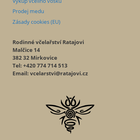
Výkup včelího vosku
Prodej medu
Zásady cookies (EU)
Rodinné včelařství Ratajovi
Malčice 14
382 32 Mirkovice
Tel: +420 774 714 513
Email: vcelarstvi@ratajovi.cz