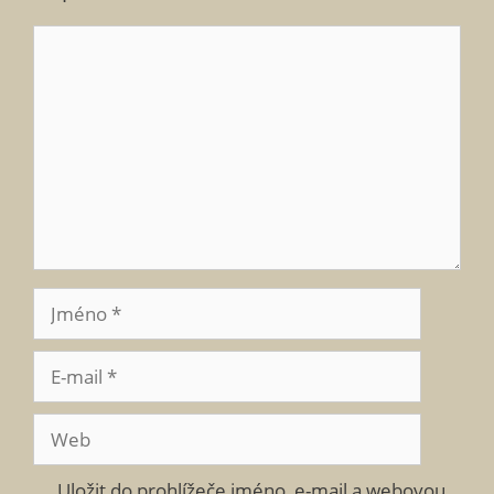
Komentář
Jméno
E-
mail
Web
Uložit do prohlížeče jméno, e-mail a webovou