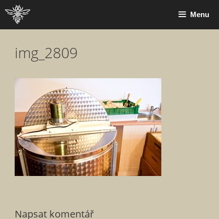
Přeskočit
Menu
na
obsah
img_2809
Napsat komentář