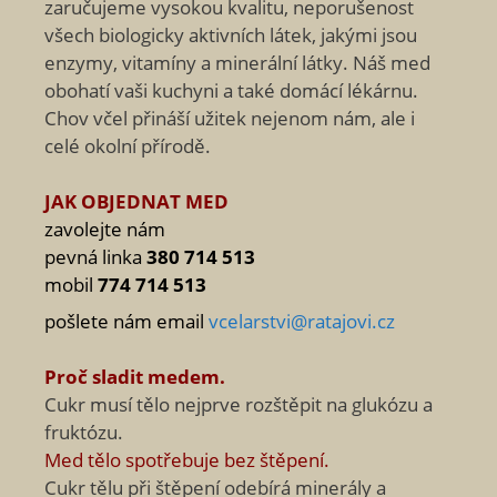
zaručujeme vysokou kvalitu, neporušenost
všech biologicky aktivních látek, jakými jsou
enzymy, vitamíny a minerální látky. Náš med
obohatí vaši kuchyni a také domácí lékárnu.
Chov včel přináší užitek nejenom nám, ale i
celé okolní přírodě.
JAK OBJEDNAT MED
zavolejte nám
pevná linka
380 714 513
mobil
774 714 513
pošlete nám email
vcelarstvi@ratajovi.cz
Proč sladit medem.
Cukr musí tělo nejprve rozštěpit na glukózu a
fruktózu.
Med tělo spotřebuje bez štěpení.
Cukr tělu při štěpení odebírá minerály a