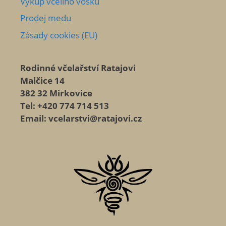
Výkup včelího vosku
Prodej medu
Zásady cookies (EU)
Rodinné včelařství Ratajovi
Malčice 14
382 32 Mirkovice
Tel: +420 774 714 513
Email: vcelarstvi@ratajovi.cz