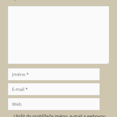
Komentář
Jméno
E-
mail
Web
Uložit do prohlížeče jméno, e-mail a webovou