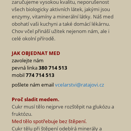
zaručujeme vysokou kvalitu, neporušenost
všech biologicky aktivních látek, jakými jsou
enzymy, vitamíny a minerální látky. Náš med
obohatí vaši kuchyni a také domácí lékárnu.
Chov včel přináší užitek nejenom nám, ale i
celé okolní přírodě.
JAK OBJEDNAT MED
zavolejte nám
pevná linka
380 714 513
mobil
774 714 513
pošlete nám email
vcelarstvi@ratajovi.cz
Proč sladit medem.
Cukr musí tělo nejprve rozštěpit na glukózu a
fruktózu.
Med tělo spotřebuje bez štěpení.
Cukr tělu při štěpení odebírá minerály a