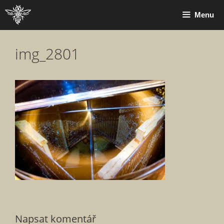
Přeskočit
Menu
na
obsah
img_2801
Napsat komentář