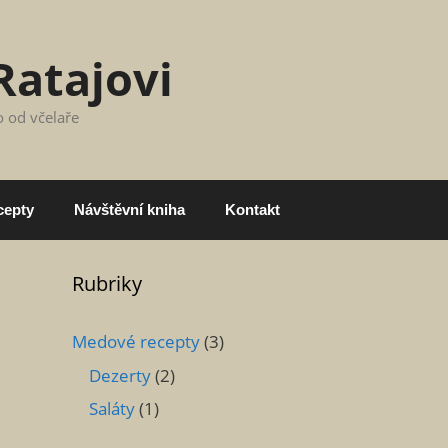
Ratajovi
o od včelaře
cepty
Návštěvní kniha
Kontakt
Rubriky
Medové recepty
(3)
Dezerty
(2)
Saláty
(1)