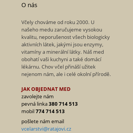
O nás
Včely chováme od roku 2000. U
našeho medu zaručujeme vysokou
kvalitu, neporušenost všech biologicky
aktivních látek, jakými jsou enzymy,
vitamíny a minerální látky. Náš med
obohatí vaši kuchyni a také domácí
lékárnu. Chov včel přináší užitek
nejenom nám, ale i celé okolní přírodě.
JAK OBJEDNAT MED
zavolejte nám
pevná linka
380 714 513
mobil
774 714 513
pošlete nám email
vcelarstvi@ratajovi.cz