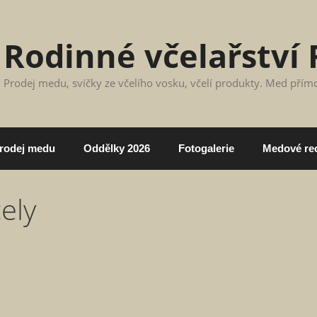
Rodinné včelařství 
Prodej medu, svíčky ze včelího vosku, včelí produkty. Med přím
rodej medu
Oddělky 2026
Fotogalerie
Medové re
cely