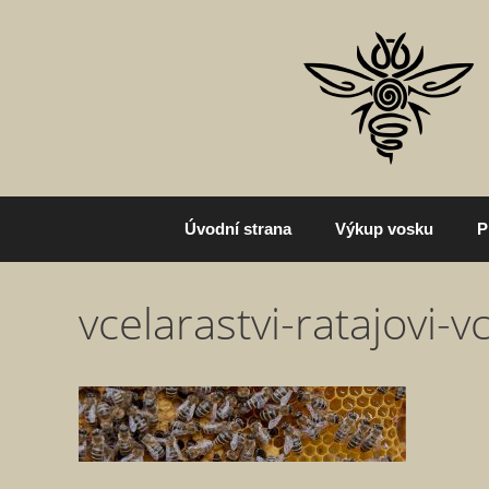
Přeskočit
na
obsah
Úvodní strana
Výkup vosku
P
vcelarastvi-ratajovi-v