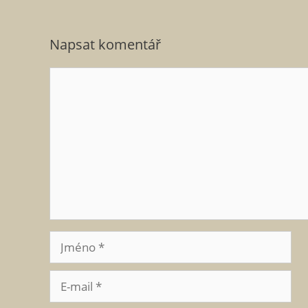
Napsat komentář
Komentář
Jméno
E-
mail