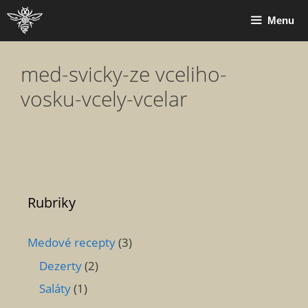
Přeskočit
Menu
na
obsah
med-svicky-ze vceliho-
vosku-vcely-vcelar
Rubriky
Medové recepty
(3)
Dezerty
(2)
Saláty
(1)