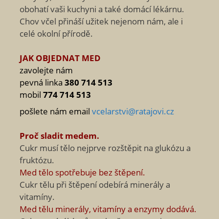
obohatí vaši kuchyni a také domácí lékárnu.
Chov včel přináší užitek nejenom nám, ale i
celé okolní přírodě.
JAK OBJEDNAT MED
zavolejte nám
pevná linka
380 714 513
mobil
774 714 513
pošlete nám email
vcelarstvi@ratajovi.cz
Proč sladit medem.
Cukr musí tělo nejprve rozštěpit na glukózu a
fruktózu.
Med tělo spotřebuje bez štěpení.
Cukr tělu při štěpení odebírá minerály a
vitamíny.
Med tělu minerály, vitamíny a enzymy dodává.