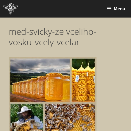
Přeskočit
Menu
na
obsah
med-svicky-ze vceliho-
vosku-vcely-vcelar